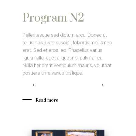
Program N2
Pro
Donec ut
Pellentesque sed dictum arcu. Donec ut
Pellentesq
 mollis nec
tellus quis justo suscipit lobortis mollis nec
tellus quis
varius
erat. Sed et eros leo. Phasellus varius
erat. Sed 
nar eu.
ligula nulla, eget aliquet nisl pulvinar eu.
ligula nulla
, volutpat
Nulla hendrerit vestibulum mauris, volutpat
Nulla hend
posuere urna varius tristique.
posuere urn
Read more
Rea